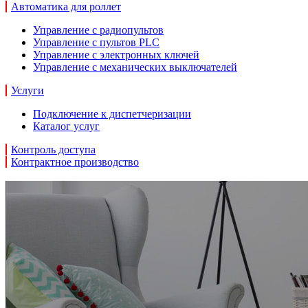
Автоматика для роллет
Управление с радиопультов
Управление с пультов PLC
Управление с электронных ключей
Управление с механических выключателей
Услуги
Подключение к диспетчеризации
Каталог услуг
Контроль доступа
Контрактное производство