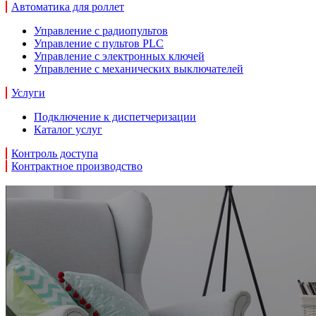
Автоматика для роллет
Управление с радиопультов
Управление с пультов PLC
Управление с электронных ключей
Управление с механических выключателей
Услуги
Подключение к диспетчеризации
Каталог услуг
Контроль доступа
Контрактное производство