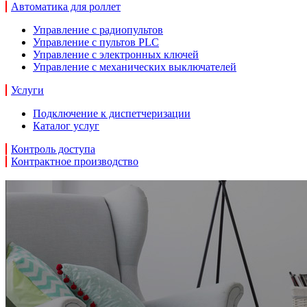
Автоматика для роллет
Управление с радиопультов
Управление с пультов PLC
Управление с электронных ключей
Управление с механических выключателей
Услуги
Подключение к диспетчеризации
Каталог услуг
Контроль доступа
Контрактное производство