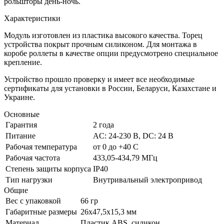
рольшторы день-ночь.
Характеристики
Модуль изготовлен из пластика высокого качества. Торец
устройства покрыт прочным силиконом. Для монтажа в
коробе роллеты в качестве опции предусмотрено специальное
крепление.
Устройство прошло проверку и имеет все необходимые
сертификаты для установки в России, Беларуси, Казахстане и
Украине.
Основные
Гарантия
2 года
Питание
AC: 24-230 В, DC: 24 В
Рабочая температура
от 0 до +40 С
Рабочая частота
433,05-434,79 МГц
Степень защиты корпуса
IP40
Тип нагрузки
Внутривальный электропривод
Общие
Вес с упаковкой
66 гр
Габаритные размеры
26х47,5x15,3 мм
Материал
Пластик ABS, силикон