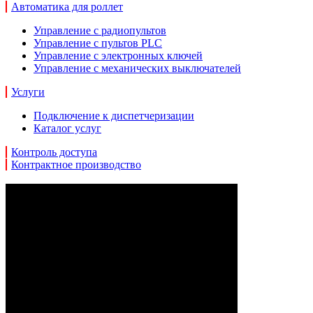
Автоматика для роллет
Управление с радиопультов
Управление с пультов PLC
Управление с электронных ключей
Управление с механических выключателей
Услуги
Подключение к диспетчеризации
Каталог услуг
Контроль доступа
Контрактное производство