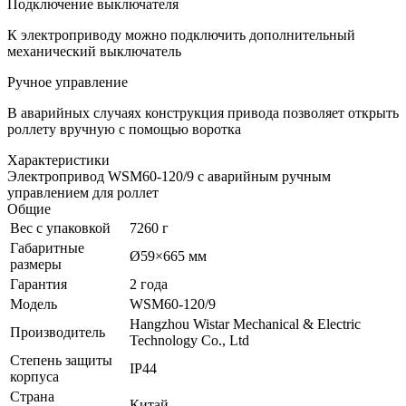
Подключение выключателя
К электроприводу можно подключить дополнительный
механический выключатель
Ручное управление
В аварийных случаях конструкция привода позволяет открыть
роллету вручную с помощью воротка
Характеристики
Электропривод WSM60-120/9 c аварийным ручным
управлением для роллет
Общие
Вес с упаковкой
7260 г
Габаритные
Ø59×665 мм
размеры
Гарантия
2 года
Модель
WSM60-120/9
Hangzhou Wistar Mechanical & Electric
Производитель
Technology Co., Ltd
Степень защиты
IP44
корпуса
Страна
Китай