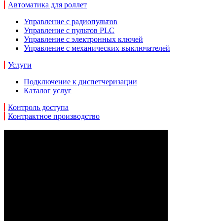
Автоматика для роллет
Управление с радиопультов
Управление с пультов PLC
Управление с электронных ключей
Управление с механических выключателей
Услуги
Подключение к диспетчеризации
Каталог услуг
Контроль доступа
Контрактное производство